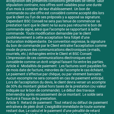
acceptation des présentes conditions générales de vente. Sauf
stipulation contraire, nos offres sont valables pour une durée
d’un mois à compter de leur établissement. Un bon de
commande ou une offre est considéré comme accepté dès lors
que le client ou l’un de ses préposés y a apposé sa signature.
Cependant BSC Conseil ne sera pas tenue de commencer sa
prestation tant que le client ne lui aura pas retourné le bon de
commande signé, ainsi que l’acompte se rapportant à ladite
commande. Toute modification demandée par le client
postérieurement à cette acceptation fera l’objet d’une
facturation indépendante. De convention expresse, la signature
du bon de commande par le Client entraîne l’acceptation comme
mode de preuve des communications électroniques (e-mails,
courriels, etc.) échangées entre le Client et BSC Conseil.
L’impression de ces communications électroniques est
considérée comme un écrit original faisant foi entre les parties.
Article 4 : Modalités de paiement : Les factures sont payables fin
de mois date de facture, minorées de l’acompte le cas échéant.
Le paiement s’effectue par chèque, ou par virement bancaire.
Aucun escompte ne sera consenti en cas de paiement anticipé.
Lors de l’acceptation du devis, le client devra verser un acompte
de 30% du montant global hors taxes de la prestation (ou valeur
indiquée sur le bon de commande). Le début des travaux
interviendra après encaissement de ce montant. Le solde sera
facturé à l’issue de la prestation.
Article 5 : Retard de paiement : Tout retard ou défaut de paiement
entraînera de plein droit: L’exigibilité immédiate de toute somme
restant due, Le calcul et le paiement d’une pénalité de retard