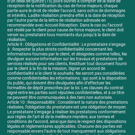
d’un délai de quinze (15) jours ouvrés à compter de la date de
réception de la notification du cas de force majeure, chaque
partie aura le droit de résilier l’accord, sans octroi de dommages
et intérêts. Ladite résiliation prendra effet à la date de réception
par l’autre partie de la lettre de résiliation adressée en
recommandée avec Accusé Réception. Dans le cas ou l’accord
est résilié par le client pour cause de force majeure, le client doit
verser au prestataire tous montants dus jusqu’à la date de
résiliation.
Article 9 : Obligations et Confidentialité : Le prestataire s’engage
à : Respecter la plus stricte confidentialité concernant les
informations fournies par le client, et désignées comme telles, Ne
divulguer aucune information sur les travaux et prestations de
services réalisés pour ses clients, Restituer tout document fourni
par le client à la fin de la mission, Signer un accord de
confidentialité si le client le souhaite. Ne seront pas considérées
comme confidentielles les informations : qui sont à la disposition
du public, qui doivent être divulguées afin d’effectuer les
formalités de dépôt prescrites par la loi. Les clauses du contrat
signé entre les parties sont réputées confidentielles, et à ce titre
ne peuvent être communiquées à des tiers non autorisés.
Article 10 : Responsabilité : Considérant la nature des prestations
réalisées, l’obligation du prestataire est une obligation de moyen.
Le prestataire s’engage à réaliser les prestations conformément
aux règles de l’art et de la meilleure manière, aux termes et
conditions de l’accord, ainsi que dans le respect des dispositions
légales et réglementaires applicables. Chacune des parties est
responsable envers l’autre de tout manquement aux obligations