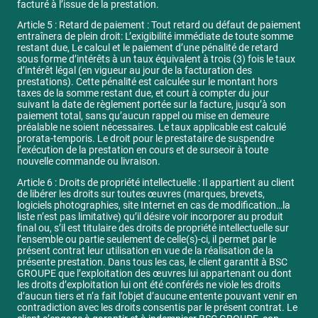
facturé à l’issue de la prestation.
Article 5 : Retard de paiement : Tout retard ou défaut de paiement
entraînera de plein droit: L’exigibilité immédiate de toute somme
restant due, Le calcul et le paiement d’une pénalité de retard
sous forme d’intérêts à un taux équivalent à trois (3) fois le taux
d’intérêt légal (en vigueur au jour de la facturation des
prestations). Cette pénalité est calculée sur le montant hors
taxes de la somme restant due, et court à compter du jour
suivant la date de règlement portée sur la facture, jusqu’à son
paiement total, sans qu’aucun rappel ou mise en demeure
préalable ne soient nécessaires. Le taux applicable est calculé
prorata-temporis. Le droit pour le prestataire de suspendre
l’exécution de la prestation en cours et de surseoir à toute
nouvelle commande ou livraison.
Article 6 : Droits de propriété intellectuelle : Il appartient au client
de libérer les droits sur toutes œuvres (marques, brevets,
logiciels photographies, site Internet en cas de modification…la
liste n’est pas limitative) qu’il désire voir incorporer au produit
final ou, s’il est titulaire des droits de propriété intellectuelle sur
l’ensemble ou partie seulement de celle(s)-ci, il permet par le
présent contrat leur utilisation en vue de la réalisation de la
présente prestation. Dans tous les cas, le client garantit à BSC
GROUPE que l’exploitation des œuvres lui appartenant ou dont
les droits d’exploitation lui ont été conférés ne viole les droits
d’aucun tiers et n’a fait l’objet d’aucune entente pouvant venir en
contradiction avec les droits consentis par le présent contrat. Le