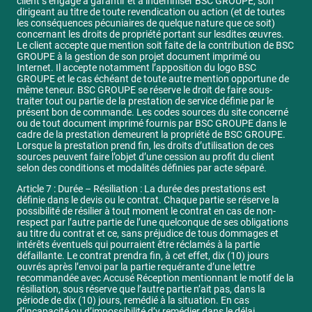
client s’engage à garantir et à indemniser BSC GROUPE, son
dirigeant au titre de toute revendication ou action (et de toutes
les conséquences pécuniaires de quelque nature que ce soit)
concernant les droits de propriété portant sur lesdites œuvres.
Le client accepte que mention soit faite de la contribution de BSC
GROUPE à la gestion de son projet document imprimé ou
Internet. Il accepte notamment l’apposition du logo BSC
GROUPE et le cas échéant de toute autre mention opportune de
même teneur. BSC GROUPE se réserve le droit de faire sous-
traiter tout ou partie de la prestation de service définie par le
présent bon de commande. Les codes sources du site concerné
ou de tout document imprimé fournis par BSC GROUPE dans le
cadre de la prestation demeurent la propriété de BSC GROUPE.
Lorsque la prestation prend fin, les droits d’utilisation de ces
sources peuvent faire l’objet d’une cession au profit du client
selon des conditions et modalités définies par acte séparé.
Article 7 : Durée – Résiliation : La durée des prestations est
définie dans le devis ou le contrat. Chaque partie se réserve la
possibilité de résilier à tout moment le contrat en cas de non-
respect par l’autre partie de l’une quelconque de ses obligations
au titre du contrat et ce, sans préjudice de tous dommages et
intérêts éventuels qui pourraient être réclamés à la partie
défaillante. Le contrat prendra fin, à cet effet, dix (10) jours
ouvrés après l’envoi par la partie requérante d’une lettre
recommandée avec Accusé Réception mentionnant le motif de la
résiliation, sous réserve que l’autre partie n’ait pas, dans la
période de dix (10) jours, remédié à la situation. En cas
d’incapacité ou d’impossibilité d’y remédier dans le délai