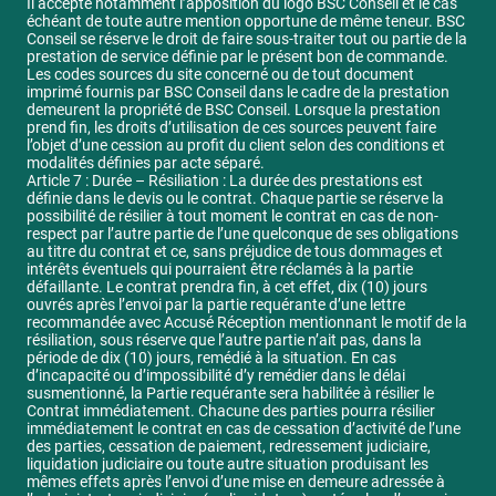
Il accepte notamment l’apposition du logo BSC Conseil et le cas
échéant de toute autre mention opportune de même teneur. BSC
Conseil se réserve le droit de faire sous-traiter tout ou partie de la
prestation de service définie par le présent bon de commande.
Les codes sources du site concerné ou de tout document
imprimé fournis par BSC Conseil dans le cadre de la prestation
demeurent la propriété de BSC Conseil. Lorsque la prestation
prend fin, les droits d’utilisation de ces sources peuvent faire
l’objet d’une cession au profit du client selon des conditions et
modalités définies par acte séparé.
Article 7 : Durée – Résiliation : La durée des prestations est
définie dans le devis ou le contrat. Chaque partie se réserve la
possibilité de résilier à tout moment le contrat en cas de non-
respect par l’autre partie de l’une quelconque de ses obligations
au titre du contrat et ce, sans préjudice de tous dommages et
intérêts éventuels qui pourraient être réclamés à la partie
défaillante. Le contrat prendra fin, à cet effet, dix (10) jours
ouvrés après l’envoi par la partie requérante d’une lettre
recommandée avec Accusé Réception mentionnant le motif de la
résiliation, sous réserve que l’autre partie n’ait pas, dans la
période de dix (10) jours, remédié à la situation. En cas
d’incapacité ou d’impossibilité d’y remédier dans le délai
susmentionné, la Partie requérante sera habilitée à résilier le
Contrat immédiatement. Chacune des parties pourra résilier
immédiatement le contrat en cas de cessation d’activité de l’une
des parties, cessation de paiement, redressement judiciaire,
liquidation judiciaire ou toute autre situation produisant les
mêmes effets après l’envoi d’une mise en demeure adressée à