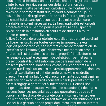
sous forme d’intérêts à un taux équivalent à trois (3) fois le taux
d’intérêt légal (en vigueur au jour de la facturation des
prestations). Cette pénalité est calculée sur le montant hors
taxes de la somme restant due, et court à compter du jour
suivant la date de règlement portée sur la facture, jusqu’à son
paiement total, sans qu’aucun rappel ou mise en demeure
préalable ne soient nécessaires. Le taux applicable est calculé
prorata-temporis. Le droit pour le prestataire de suspendre
l’exécution de la prestation en cours et de surseoir à toute
nouvelle commande ou livraison.
Article 6 : Droits de propriété intellectuelle : Il appartient au client
de libérer les droits sur toutes œuvres (marques, brevets,
logiciels photographies, site Internet en cas de modification…la
liste n’est pas limitative) qu’il désire voir incorporer au produit
final ou, s’il est titulaire des droits de propriété intellectuelle sur
l’ensemble ou partie seulement de celle(s)-ci, il permet par le
présent contrat leur utilisation en vue de la réalisation de la
présente prestation. Dans tous les cas, le client garantit à BSC
Conseil que l’exploitation des œuvres lui appartenant ou dont les
droits d’exploitation lui ont été conférés ne viole les droits
d’aucun tiers et n’a fait l’objet d’aucune entente pouvant venir en
contradiction avec les droits consentis par le présent contrat. Le
client s’engage à garantir et à indemniser BSC Conseil, son
dirigeant au titre de toute revendication ou action (et de toutes
les conséquences pécuniaires de quelque nature que ce soit)
concernant les droits de propriété portant sur lesdites œuvres.
Le client accepte que mention soit faite de la contribution de BSC
Conseil à la gestion de son projet document imprimé ou Internet.