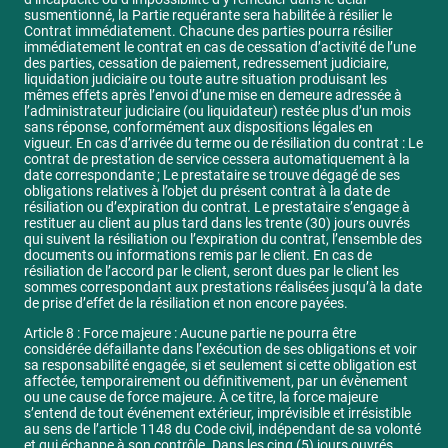
susmentionné, la Partie requérante sera habilitée à résilier le
Contrat immédiatement. Chacune des parties pourra résilier
immédiatement le contrat en cas de cessation d’activité de l’une
des parties, cessation de paiement, redressement judiciaire,
liquidation judiciaire ou toute autre situation produisant les
mêmes effets après l’envoi d’une mise en demeure adressée à
l’administrateur judiciaire (ou liquidateur) restée plus d’un mois
sans réponse, conformément aux dispositions légales en
vigueur. En cas d’arrivée du terme ou de résiliation du contrat : Le
contrat de prestation de service cessera automatiquement à la
date correspondante ; Le prestataire se trouve dégagé de ses
obligations relatives à l’objet du présent contrat à la date de
résiliation ou d’expiration du contrat. Le prestataire s’engage à
restituer au client au plus tard dans les trente (30) jours ouvrés
qui suivent la résiliation ou l’expiration du contrat, l’ensemble des
documents ou informations remis par le client. En cas de
résiliation de l’accord par le client, seront dues par le client les
sommes correspondant aux prestations réalisées jusqu’à la date
de prise d’effet de la résiliation et non encore payées.
Article 8 : Force majeure : Aucune partie ne pourra être
considérée défaillante dans l’exécution de ses obligations et voir
sa responsabilité engagée, si et seulement si cette obligation est
affectée, temporairement ou définitivement, par un évènement
ou une cause de force majeure. À ce titre, la force majeure
s’entend de tout événement extérieur, imprévisible et irrésistible
au sens de l’article 1148 du Code civil, indépendant de sa volonté
et qui échappe à son contrôle. Dans les cinq (5) jours ouvrés