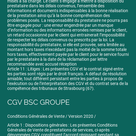
mises à sa charge. Le client s’engage à mettre à disposition du
prestataire dans les délais convenus, l’ensemble des
informations et documents indispensables à la bonne réalisation
de la prestation ainsi qu’à la bonne compréhension des
problèmes posés. La responsabilité du prestataire ne pourra pas
être engagée pour : une erreur engendrée par un manque
d’information ou des informations erronées remises par le client,
un retard occasionné par le client qui entrainerait l’impossibilité
de respecter les délais convenus ou prescrits par la loi. La
responsabilité du prestataire, si elle est prouvée, sera limitée au
montant hors taxes n’excédant pas la moitié de la somme totale
hors taxes, effectivement payée par le client pour le service fourni
par le prestataire à la date de la réclamation par lettre
recommandée avec accusé réception
Article 11 : Litiges : Les présentes CGV et le contrat signé entre
les parties sont régis par le droit français. A défaut de résolution
amiable, tout différent persistant entre les parties à propos de
l’exécution ou de l’interprétation des CGV et du contrat sera de la
compétence des tribunaux de Strasbourg (67).
CGV BSC GROUPE
Conditions Générales de Vente / Version 2020 /
Article 1 : Dispositions générales : Les présentes Conditions
Générales de Vente de prestations de services, ci-après
dénommées CGV, constituent l’accord régissant pendant sa