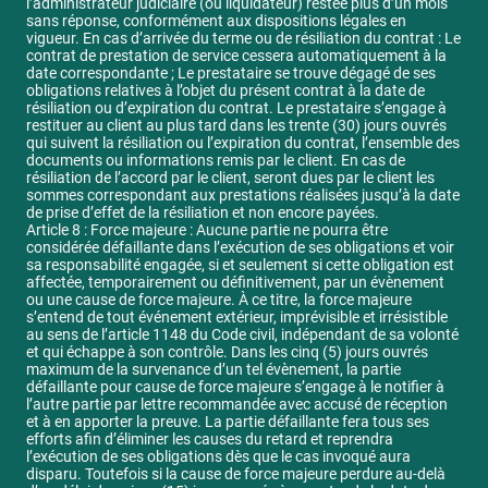
l’administrateur judiciaire (ou liquidateur) restée plus d’un mois
sans réponse, conformément aux dispositions légales en
vigueur. En cas d’arrivée du terme ou de résiliation du contrat : Le
contrat de prestation de service cessera automatiquement à la
date correspondante ; Le prestataire se trouve dégagé de ses
obligations relatives à l’objet du présent contrat à la date de
résiliation ou d’expiration du contrat. Le prestataire s’engage à
restituer au client au plus tard dans les trente (30) jours ouvrés
qui suivent la résiliation ou l’expiration du contrat, l’ensemble des
documents ou informations remis par le client. En cas de
résiliation de l’accord par le client, seront dues par le client les
sommes correspondant aux prestations réalisées jusqu’à la date
de prise d’effet de la résiliation et non encore payées.
Article 8 : Force majeure : Aucune partie ne pourra être
considérée défaillante dans l’exécution de ses obligations et voir
sa responsabilité engagée, si et seulement si cette obligation est
affectée, temporairement ou définitivement, par un évènement
ou une cause de force majeure. À ce titre, la force majeure
s’entend de tout événement extérieur, imprévisible et irrésistible
au sens de l’article 1148 du Code civil, indépendant de sa volonté
et qui échappe à son contrôle. Dans les cinq (5) jours ouvrés
maximum de la survenance d’un tel évènement, la partie
défaillante pour cause de force majeure s’engage à le notifier à
l’autre partie par lettre recommandée avec accusé de réception
et à en apporter la preuve. La partie défaillante fera tous ses
efforts afin d’éliminer les causes du retard et reprendra
l’exécution de ses obligations dès que le cas invoqué aura
disparu. Toutefois si la cause de force majeure perdure au-delà