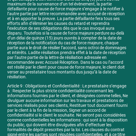
maximum de la survenance d’un tel évènement, la partie
défaillante pour cause de force majeure s’engage à le notifier à
l’autre partie par lettre recommandée avec accusé de réception
et à en apporter la preuve. La partie défaillante fera tous ses
efforts afin d’éliminer les causes du retard et reprendra
l’exécution de ses obligations dès que le cas invoqué aura
disparu. Toutefois si la cause de force majeure perdure au-delà
d’un délai de quinze (15) jours ouvrés à compter de la date de
réception de la notification du cas de force majeure, chaque
partie aura le droit de résilier l’accord, sans octroi de dommages
et intérêts. Ladite résiliation prendra effet à la date de réception
par l’autre partie de la lettre de résiliation adressée en
recommandée avec Accusé Réception. Dans le cas ou l’accord
est résilié par le client pour cause de force majeure, le client doit
verser au prestataire tous montants dus jusqu’à la date de
résiliation.
Article 9 : Obligations et Confidentialité : Le prestataire s’engage
à : Respecter la plus stricte confidentialité concernant les
informations fournies par le client, et désignées comme telles, Ne
divulguer aucune information sur les travaux et prestations de
services réalisés pour ses clients, Restituer tout document fourni
par le client à la fin de la mission, Signer un accord de
confidentialité si le client le souhaite. Ne seront pas considérées
comme confidentielles les informations : qui sont à la disposition
du public, qui doivent être divulguées afin d’effectuer les
formalités de dépôt prescrites par la loi. Les clauses du contrat
signé entre les parties sont réputées confidentielles, et à ce titre